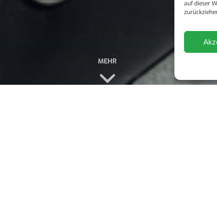
auf dieser W
zurückziehe
Akz
on-Flotte
/
AC Smartron D02 BG
D02 BG