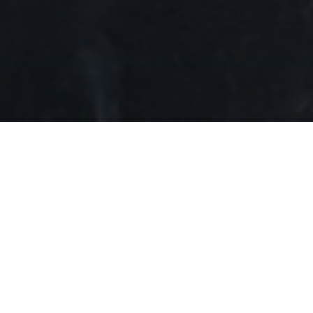
Sie befinden sich hier:
Startseite
/
Unsere Vectr
AC Smartron 